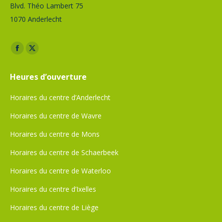
Blvd. Théo Lambert 75
1070 Anderlecht
Trouvez nous sur :
Facebook
X
page
page
Heures d’ouverture
opens
opens
in
in
Horaires du centre d’Anderlecht
new
new
Horaires du centre de Wavre
window
window
Horaires du centre de Mons
Horaires du centre de Schaerbeek
Horaires du centre de Waterloo
Horaires du centre d’Ixelles
Horaires du centre de Liège