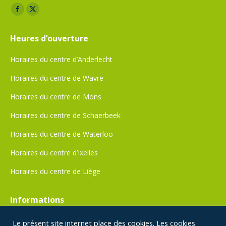
Trouvez nous sur :
Facebook
X
page
page
Heures d’ouverture
opens
opens
in
in
Horaires du centre d’Anderlecht
new
new
Horaires du centre de Wavre
window
window
Horaires du centre de Mons
Horaires du centre de Schaerbeek
Horaires du centre de Waterloo
Horaires du centre d’Ixelles
Horaires du centre de Liège
Informations
Politique de confidentialité
Le présent site internet place des cookies. Les cookies