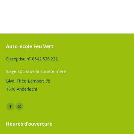
Auto-école Feu Vert
Entreprise n° 0542.538.222
Siège social de la société mère
Blvd. Théo Lambert 75
1070 Anderlecht
Trouvez nous sur :
Facebook
X
page
page
Heures d’ouverture
opens
opens
in
in