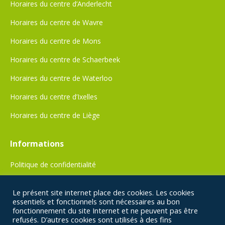
Horaires du centre d’Anderlecht
new
new
Horaires du centre de Wavre
window
window
Horaires du centre de Mons
Horaires du centre de Schaerbeek
Horaires du centre de Waterloo
Horaires du centre d’Ixelles
Horaires du centre de Liège
Informations
Politique de confidentialité
Conditions générales de vente
Le présent site internet place des cookies. Les cookies
essentiels et fonctionnels sont nécessaires au bon
Légal
fonctionnement du site Internet et ne peuvent pas être
refusés. D’autres cookies sont utilisés à des fins
À propos