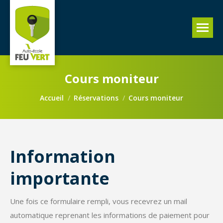
Cours moniteur
Vous êtes ici :
Accueil
Réservations
Cours moniteur
Information
importante
Une fois ce formulaire rempli, vous recevrez un mail
automatique reprenant les informations de paiement pour