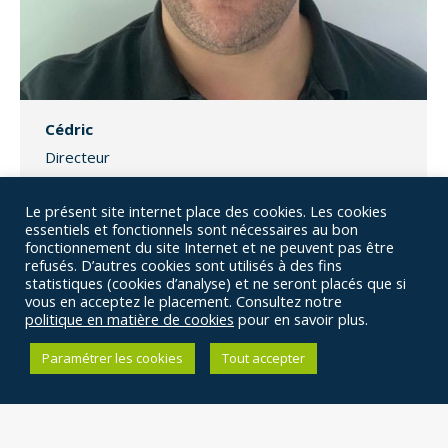
Cédric
Directeur
Instructeur et directeur breveté par l’Etat, j’ai très
Le présent site internet place des cookies. Les cookies
à cœur de gérer l’auto-école pour que tout le
essentiels et fonctionnels sont nécessaires au bon
fonctionnement du site Internet et ne peuvent pas être
monde s’y sente bien et que les services que nous
refusés. D’autres cookies sont utilisés à des fins
vous proposons soient impeccables.
statistiques (cookies d’analyse) et ne seront placés que si
vous en acceptez le placement. Consultez notre
politique en matière de cookies
pour en savoir plus.
Paramétrer les cookies
Tout accepter
←
1
2
3