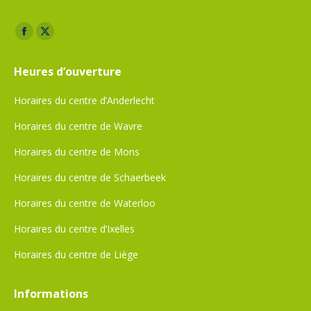
Trouvez nous sur :
Facebook
X
page
page
Heures d’ouverture
opens
opens
in
in
Horaires du centre d’Anderlecht
new
new
Horaires du centre de Wavre
window
window
Horaires du centre de Mons
Horaires du centre de Schaerbeek
Horaires du centre de Waterloo
Horaires du centre d’Ixelles
Horaires du centre de Liège
Informations